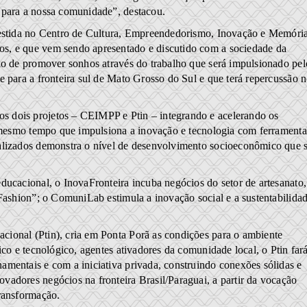
 para a nossa comunidade”, destacou.
nvestida no Centro de Cultura, Empreendedorismo, Inovação e Memóri
s, e que vem sendo apresentado e discutido com a sociedade da
ão de promover sonhos através do trabalho que será impulsionado pel
e para a fronteira sul de Mato Grosso do Sul e que terá repercussão 
s dois projetos – CEIMPP e Ptin – integrando e acelerando os
o mesmo tempo que impulsiona a inovação e tecnologia com ferramenta
ealizados demonstra o nível de desenvolvimento socioeconômico que 
ducacional, o InovaFronteira incuba negócios do setor de artesanato,
 Fashion”; o ComuniLab estimula a inovação social e a sustentabilida
ional (Ptin), cria em Ponta Porã as condições para o ambiente
ico e tecnológico, agentes ativadores da comunidade local, o Ptin far
mentais e com a iniciativa privada, construindo conexões sólidas e
adores negócios na fronteira Brasil/Paraguai, a partir da vocação
transformação.