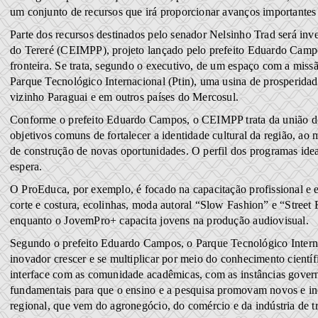
um conjunto de recursos que irá proporcionar avanços importantes
Parte dos recursos destinados pelo senador Nelsinho Trad será i
do Tereré (CEIMPP), projeto lançado pelo prefeito Eduardo Campo
fronteira. Se trata, segundo o executivo, de um espaço com a miss
Parque Tecnológico Internacional (Ptin), uma usina de prosperidad
vizinho Paraguai e em outros países do Mercosul.
Conforme o prefeito Eduardo Campos, o CEIMPP trata da união do
objetivos comuns de fortalecer a identidade cultural da região, a
de construção de novas oportunidades. O perfil dos programas id
espera.
O ProEduca, por exemplo, é focado na capacitação profissional e e
corte e costura, ecolinhas, moda autoral “Slow Fashion” e “Street
enquanto o JovemPro+ capacita jovens na produção audiovisual.
Segundo o prefeito Eduardo Campos, o Parque Tecnológico Internac
inovador crescer e se multiplicar por meio do conhecimento científ
interface com as comunidade acadêmicas, com as instâncias governa
fundamentais para que o ensino e a pesquisa promovam novos e inov
regional, que vem do agronegócio, do comércio e da indústria de 