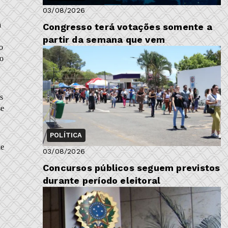
03/08/2026
a
Congresso terá votações somente a
partir da semana que vem
o
no
s
se
POLÍTICA
de
03/08/2026
Concursos públicos seguem previstos
durante período eleitoral
á