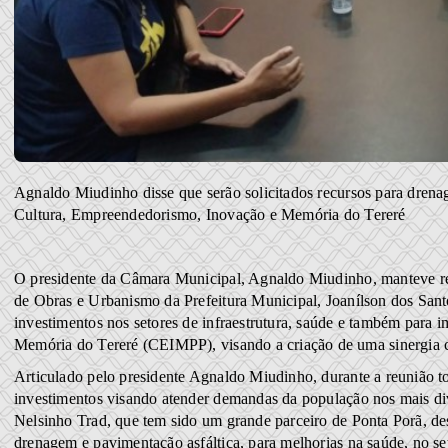
Agnaldo Miudinho disse que serão solicitados recursos para drenag
Cultura, Empreendedorismo, Inovação e Memória do Tereré
O presidente da Câmara Municipal, Agnaldo Miudinho, manteve reun
de Obras e Urbanismo da Prefeitura Municipal, Joanílson dos Santo
investimentos nos setores de infraestrutura, saúde e também para
Memória do Tereré (CEIMPP), visando a criação de uma sinergia c
Articulado pelo presidente Agnaldo Miudinho, durante a reunião to
investimentos visando atender demandas da população nos mais div
Nelsinho Trad, que tem sido um grande parceiro de Ponta Porã, de
drenagem e pavimentação asfáltica, para melhorias na saúde, no seto