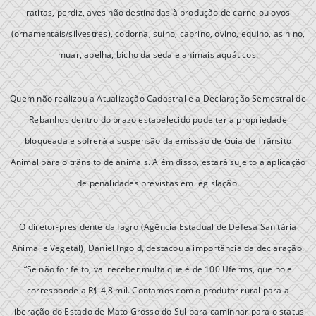
ratitas, perdiz, aves não destinadas à produção de carne ou ovos
(ornamentais/silvestres), codorna, suíno, caprino, ovino, equino, asinino,
muar, abelha, bicho da seda e animais aquáticos.
Quem não realizou a Atualização Cadastral e a Declaração Semestral de
Rebanhos dentro do prazo estabelecido pode ter a propriedade
bloqueada e sofrerá a suspensão da emissão de Guia de Trânsito
Animal para o trânsito de animais. Além disso, estará sujeito a aplicação
de penalidades previstas em legislação.
O diretor-presidente da Iagro (Agência Estadual de Defesa Sanitária
Animal e Vegetal), Daniel Ingold, destacou a importância da declaração.
“Se não for feito, vai receber multa que é de 100 Uferms, que hoje
corresponde a R$ 4,8 mil. Contamos com o produtor rural para a
liberação do Estado de Mato Grosso do Sul para caminhar para o status